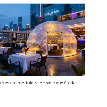
S
tructure modulaire de salle aux étoiles | Pod habitation transparent en polycarbonate haute résistance