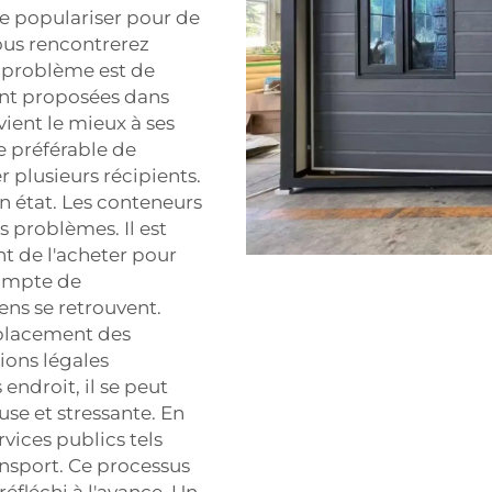
 populariser pour de
ous rencontrerez
 problème est de
ont proposées dans
nvient le mieux à ses
e préférable de
r plusieurs récipients.
n état. Les conteneurs
s problèmes. Il est
nt de l'acheter pour
 compte de
ns se retrouvent.
mplacement des
tions légales
endroit, il se peut
use et stressante. En
vices publics tels
ransport. Ce processus
réfléchi à l'avance. Un