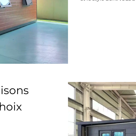
isons
choix