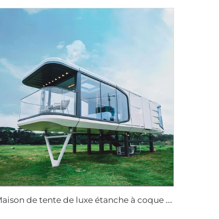
M
aison de tente de luxe étanche à coque rigide, fournies directement par l'usine pour extérieur