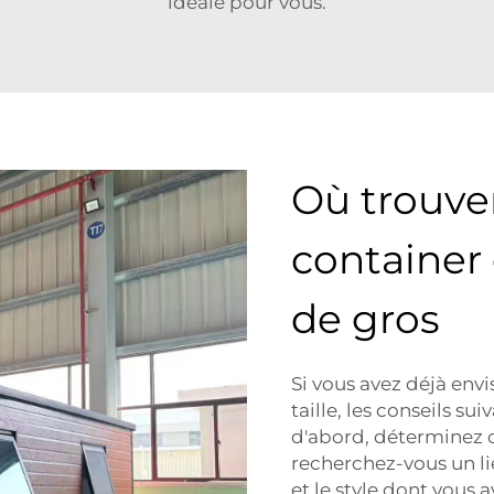
idéale pour vous.
Où trouve
container 
de gros
Si vous avez déjà en
taille, les conseils s
d'abord, déterminez c
recherchez-vous un lie
et le style dont vous 