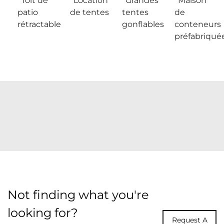
Toit de
Location
Grandes
Maison
patio
de tentes
tentes
de
rétractable
gonflables
conteneurs
préfabriqué
Not finding what you're
looking for?
Request A