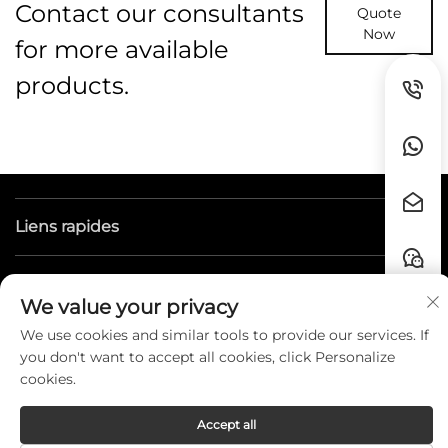
Contact our consultants
Quote
Now
for more available
products.
Liens rapides
CONTACT
We value your privacy
We use cookies and similar tools to provide our services. If
you don't want to accept all cookies, click Personalize
Copyright © Guangzhou HZW Enterprise
cookies.
Co.,Ltd. All Rights Reserved. -
Privacy Policy
Accept all