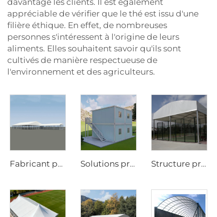
davantage les clients. Il est également
appréciable de vérifier que le thé est issu d'une
filière éthique. En effet, de nombreuses
personnes s'intéressent à l'origine de leurs
aliments. Elles souhaitent savoir qu'ils sont
cultivés de manière respectueuse de
l'environnement et des agriculteurs.
Fabricant professionnel de tentes de mariage | Tente-banquet à travée libre conforme aux normes européennes et tente-serre transparente pour événements
Solutions professionnelles de bureaux modulaires en conteneurs | Maison préfabriquée détachable en kit plat de 20 pi et 40 pi, équipée de roues, pour les infrastructures de chantier
Structure professionnelle de court de padel en acier et verre | Couverture étanche pour courts de sport en extérieur, avec volet d’ombrage pour installations de tennis