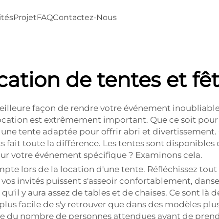
ités
Projet
FAQ
Contactez-Nous
cation de tentes et fê
meilleure façon de rendre votre événement inoubliabl
location est extrêmement important. Que ce soit pour
r une tente adaptée pour offrir abri et divertisseme
 fait toute la différence. Les tentes sont disponibles en
our votre événement spécifique ? Examinons cela.
te lors de la location d'une tente. Réfléchissez tout d
vos invités puissent s'asseoir confortablement, danser
qu'il y aura assez de tables et de chaises. Ce sont là 
st plus facile de s'y retrouver que dans des modèles pl
e du nombre de personnes attendues avant de prend