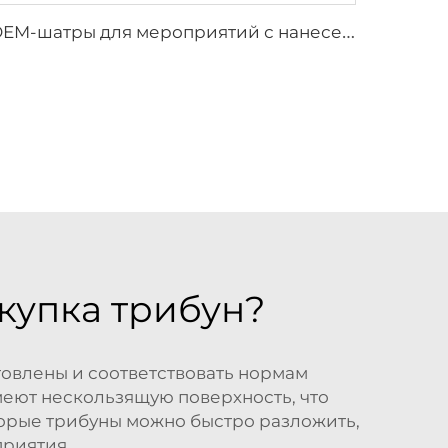
O
EM-шатры для мероприятий с нанесением логотипа | Быстросборные модульные конструкции для крупномасштабных открытых праздников и фестивалей
купка трибун?
товлены и соответствовать нормам
меют нескользящую поверхность, что
оторые трибуны можно быстро разложить,
приятия.