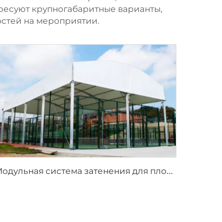
тересуют крупногабаритные варианты,
остей на мероприятии.
М
одульная система затенения для площадок для падела | Прочная панорамная спортивная ограждающая конструкция для круглогодичных тренировок