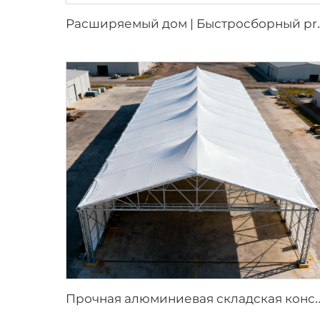
асширяемый дом | Быстросборный p
рочная алюминиевая складская конструкция | Бескаркасный пром