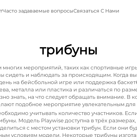
т
Часто задаваемые вопросы
Связаться С Нами
трибуны
многих мероприятий, таких как спортивные игры
бы сидеть и наблюдать за происходящим. Когда вы
 день на бейсбольной игре или поддержка баске
ева, металла или пластика и различаться по раз
но знать, на что следует обращать внимание. В 
елают подобное мероприятие увлекательным для 
обходимо учитывать количество участников. Есл
буны. Модель Playwise доступна в трёх размерах,
елиться с местом установки трибун. Если они бу
дным условиям модели. Некоторые трибуны изгота