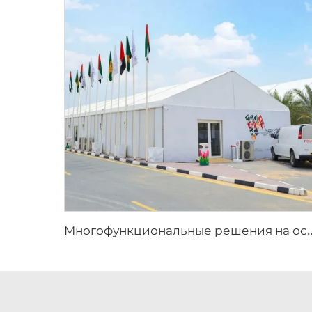
ногофункциональные решения на основе алюминиевой конструкции | Промышленный складской тент большого р