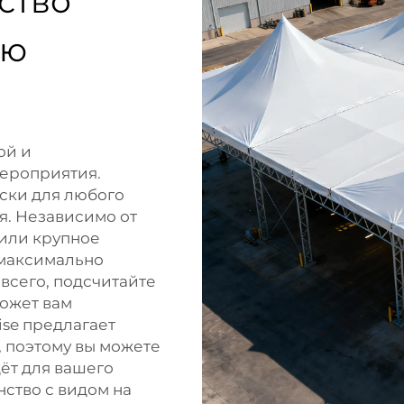
ство
ью
ой и
ероприятия.
ски для любого
я. Независимо от
 или крупное
 максимально
всего, подсчитайте
может вам
ise предлагает
 поэтому вы можете
ёт для вашего
нство с видом на