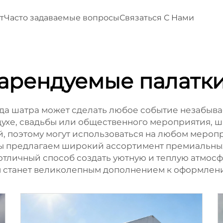
т
Часто задаваемые вопросы
Связаться С Нами
арендуемые палатк
а шатра может сделать любое событие незабывае
духе, свадьбы или общественного мероприятия, 
й, поэтому могут использоваться на любом мероп
e мы предлагаем широкий ассортимент премиальны
личный способ создать уютную и теплую атмосфе
он станет великолепным дополнением к оформлен