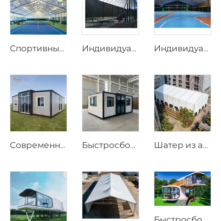
Спортивные шатры на заказ по заводским ценам | Быстросборные бадминтонные залы на алюминиевом каркасе для коммерческих объектов
Индивидуальные крыши для падел-кортов из стали и стекла | Ветрозащитные алюминиевые конструкции с теневыми клапанами для открытых спортивных сооружений
Индивидуальные конструкционные решения для падел-кортов | Спортивные навесы из стали и стекла с теневыми клапанами и ветрозащитным алюминиевым каркасом
Современный prefabрицированный дом с 3 спальнями | Расширяемый жилой контейнерный дом длиной 20 футов для устойчивого образа жизни
Быстросборный prefabрицированный дом длиной 20 футов | Портативное мобильное жилое решение с 3 спальнями
Шатер из алюминия для круглогодичного использования | Коммерческий бескаркасный навес для открытых свадебных приемов и выставок
Быстросборный модульный кабинет Apple | Прочный мобильный prefab-металлический модуль для роскошного глэмпинга и современных гостиничных проектов