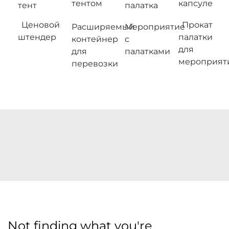
тентом
капсуле
тент
палатка
Ценовой
Прокат
Расширяемый
Мероприятие
штендер
палатки
контейнер
с
для
для
палатками
мероприят
перевозки
Not finding what you're