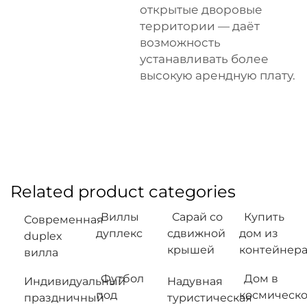
открытые дворовые
территории — даёт
возможность
устанавливать более
высокую арендную плату.
Related product categories
Виллы
Сарай со
Купить
Современная
дуплекс
сдвижной
дом из
duplex
крышей
контейнер
вилла
Футбол
Дом в
Индивидуальный
Надувная
под
космическ
праздничный
туристическая