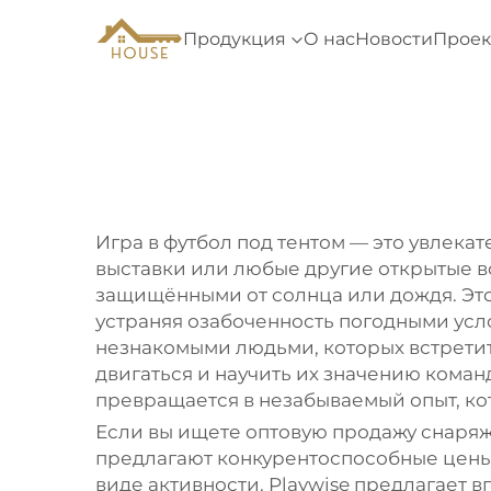
Продукция
О нас
Новости
Проек
Игра в футбол под тентом — это увлека
выставки или любые другие открытые вс
защищёнными от солнца или дождя. Это
устраняя озабоченность погодными усл
незнакомыми людьми, которых встретит
двигаться и научить их значению кома
превращается в незабываемый опыт, ко
Если вы ищете оптовую продажу снаряж
предлагают конкурентоспособные цены, 
виде активности. Playwise предлагает 