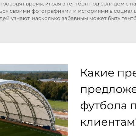
проводят время, играя в тентбол под солнцем с н
ься своими фотографиями и историями в социальн
дей узнают, насколько забавным может быть тентб
Какие пр
предложе
футбола 
клиентам