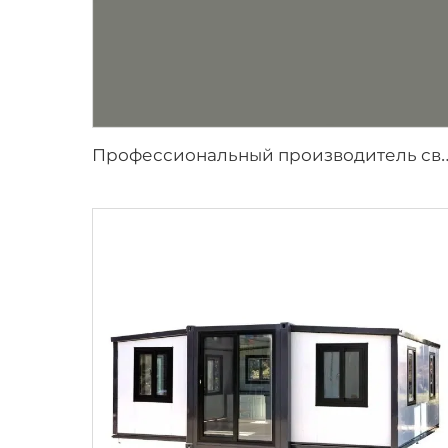
рофессиональный производитель свадебных шатров | Европейские стандартные бескар