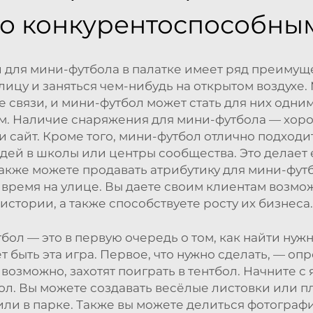
по конкурентоспособны
для мини-футбола в палатке имеет ряд преимущес
улицу и заняться чем-нибудь на открытом воздухе
связи, и мини-футбол может стать для них одним 
ом. Наличие снаряжения для мини-футбола — хор
и сайт. Кроме того, мини-футбол отлично подход
дей в школы или центры сообщества. Это делае
также можете продавать атрибутику для мини-футб
ь время на улице. Вы даете своим клиентам возмо
истории, а также способствуете росту их бизнеса.
ол — это в первую очередь о том, как найти нуж
 быть эта игра. Первое, что нужно сделать, — оп
 возможно, захотят поиграть в тентбол. Начните с
ол. Вы можете создавать весёлые листовки или 
 или в парке. Также вы можете делиться фотограф