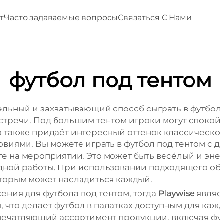
т
Часто задаваемые вопросы
Связаться С Нами
футбол под тентом
тельный и захватывающий способ сыграть в футбол
тречи. Под большим тентом игроки могут спокойн
 также придаёт интересный оттенок классическо
овиями. Вы можете играть в футбол под тентом с
е на мероприятии. Это может быть весёлый и эне
ндной работы. При использовании подходящего об
торым может насладиться каждый.
ения для футбола под тентом, тогда
Playwise
явля
что делает футбол в палатках доступным для кажд
впечатляющий ассортимент продукции, включая фу