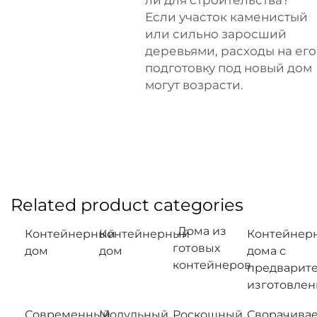
Если участок каменистый
или сильно заросший
деревьями, расходы на его
подготовку под новый дом
могут возрасти.
Related product categories
Дома из
Контейнерный
Контейнерный
Контейнер
готовых
дом
дом
дома с
контейнеров
предварит
изготовле
Современный
Модульный
Роскошный
Сворачива