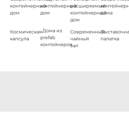
контейнерный
контейнерный
расширяемый
контейнер
дом
дом
контейнерный
дома
дом
Дома из
Космическая
Современный
Выставочн
prefab
капсула
чайный
палатка
контейнеров
зал