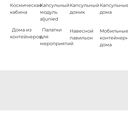
Космическая
Капсульный
Капсульный
Капсульны
кабина
модуль
домик
дома
aljunied
Дома из
Палатки
Навесной
Мобильны
контейнеров
для
павильон
контейнер
мероприятий
дома