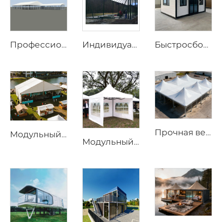
Профессиональный производитель свадебных шатров | Европейские стандартные бескаркасные банкетные шатры и прозрачные парниковые шатры для мероприятий
Индивидуальные крыши для падел-кортов из стали и стекла | Ветрозащитные алюминиевые конструкции с теневыми клапанами для открытых спортивных сооружений
Быстросборный prefabрицированный дом длиной 20 футов | Портативное мобильное жилое решение с 3 спальнями
Прочная ветрозащитная каркасная палатка | Большая уличная тентовая конструкция для надёжной защиты от погодных условий
Модульный бескаркасный открытый шатёр | Решение для постоянных и временных событийных сооружений
Модульный бескаркасный свадебный шатёр | Премиальный водонепроницаемый ПВХ-шатёр для мероприятий большой вместимости