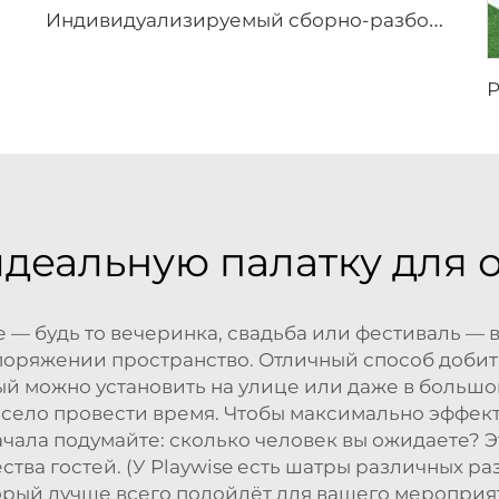
И
ндивидуализируемый сборно-разборный уличный шатёр | Высокопроизводительная водонепроницаемая экологичная конструкция для курортов
идеальную палатку для 
 — будь то вечеринка, свадьба или фестиваль —
оряжении пространство. Отличный способ добить
ый можно установить на улице или даже в большом 
весело провести время. Чтобы максимально эффек
чала подумайте: сколько человек вы ожидаете? 
тва гостей. (У Playwise есть шатры различных ра
орый лучше всего подойдёт для вашего мероприят