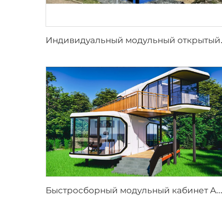
ндивидуальный модульный открытый паде
ыстросборный модульный кабинет Apple | Прочный мобильный prefab-металлический модуль для роскошного глэмпинга и современных гостинич