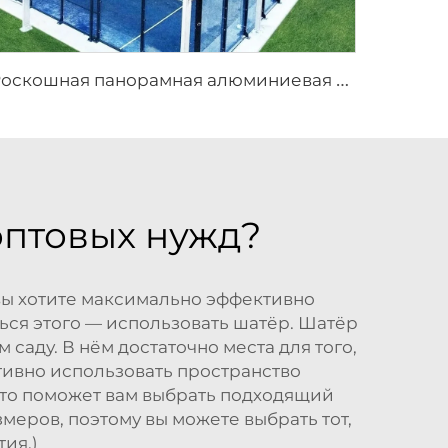
Р
оскошная панорамная алюминиевая крыша для площадки для падела | Индивидуальный модульный наружный спортивный навес для проектов премиальных теннисных клубов
оптовых нужд?
 вы хотите максимально эффективно
ся этого — использовать шатёр. Шатёр
саду. В нём достаточно места для того,
тивно использовать пространство
Это поможет вам выбрать подходящий
змеров, поэтому вы можете выбрать тот,
ия.)