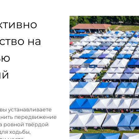
ктивно
ство на
ью
ий
 вы устанавливаете
уднить передвижение
на ровной твёрдой
для ходьбы,