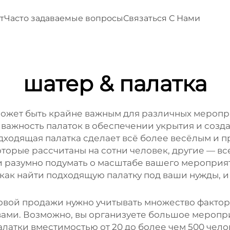
т
Часто задаваемые вопросы
Связаться С Нами
шатер & палатка
ожет быть крайне важным для различных меропри
м важность палаток в обеспечении укрытия и соз
дходящая палатка сделает всё более весёлым и п
торые рассчитаны на сотни человек, другие — все
 разумно подумать о масштабе вашего мероприят
, как найти подходящую палатку под ваши нужды,
овой продажи нужно учитывать множество факторо
с вами. Возможно, вы организуете большое мероп
палатки вместимостью от 20 до более чем 500 чел