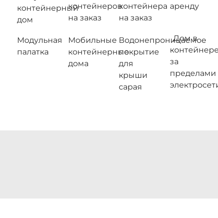
контейнеров
контейнера
аренду
контейнерный
на заказ
на заказ
дом
Дом в
Модульная
Мобильные
Водонепроницаемое
контейнер
палатка
контейнерные
покрытие
за
дома
для
пределами
крыши
электросет
сарая