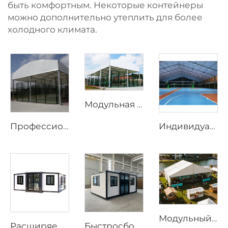
быть комфортным. Некоторые контейнеры
можно дополнительно утеплить для более
холодного климата.
Модульная система затенения для площадок для падела | Прочная панорамная спортивная ограждающая конструкция для круглогодичных тренировок
Профессиональная конструкция падел-корта из стали и стекла | Водонепроницаемый наружный спортивный тент с теневым клапаном для теннисных объектов
Индивидуальные конструкционные решения для падел-кортов | Спортивные навесы из стали и стекла с теневыми клапанами и ветрозащитным алюминиевым каркасом
Модульный бескаркасный открытый шатёр | Решение для постоянных и временных событийных сооружений
Расширяемый дом | Быстросборный prefab-студийный контейнер для мобильного проживания и коммерческих объектов
Быстросборный prefabрицированный дом длиной 20 футов | Портативное мобильное жилое решение с 3 спальнями