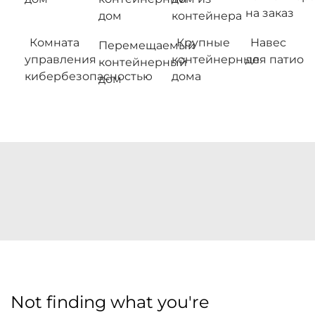
на заказ
дом
контейнера
Комната
Крупные
Навес
Перемещаемый
управления
контейнерные
для патио
контейнерный
кибербезопасностью
дома
дом
Not finding what you're