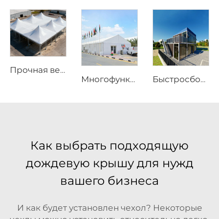
Прочная ветрозащитная каркасная палатка | Большая уличная тентовая конструкция для надёжной защиты от погодных условий
Многофункциональные решения на основе алюминиевой конструкции | Промышленный складской тент большого размера и роскошный маркиз для уличных мероприятий для проведения праздничных мероприятий
Быстросборный модульный контейнерный дом | Складной портативный жилой модуль для жилого использования
Как выбрать подходящую
дождевую крышу для нужд
вашего бизнеса
И как будет установлен чехол? Некоторые