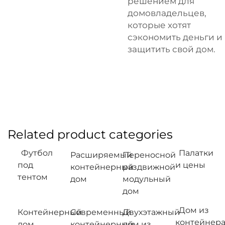
решением для
домовладельцев,
которые хотят
сэкономить деньги и
защитить свой дом.
Related product categories
Футбол
Палатки
Расширяемый
Переносной
под
и цены
контейнерный
раздвижной
тентом
дом
модульный
дом
Дом из
Контейнерный
Современный
Двухэтажный
контейнер
дом
контейнерный
дом из