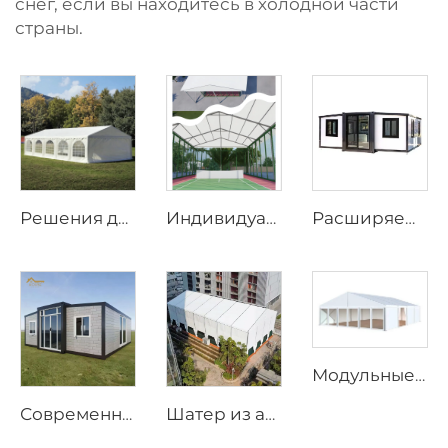
снег, если вы находитесь в холодной части
страны.
Решения для роскошных мероприятий: шатры для свадеб и объектов гостиничного бизнеса | Крупногабаритные сборные банкетные залы для открытых курортов
Индивидуальные панорамные решения для падел-кортов со стеклянными стенами | Спортивные навесы из стали и алюминия с теневыми клапанами для проектов круглогодичного использования
Расширяемый дом | Быстросборный prefab-студийный контейнер для мобильного проживания и коммерческих объектов
Модульные решения для расширения складских помещений в промышленных проектах | Огнестойкие ПВХ-шатры для хранения при расширении производственных мощностей завода
Современный prefabрицированный дом с 3 спальнями | Расширяемый жилой контейнерный дом длиной 20 футов для устойчивого образа жизни
Шатер из алюминия для круглогодичного использования | Коммерческий бескаркасный навес для открытых свадебных приемов и выставок