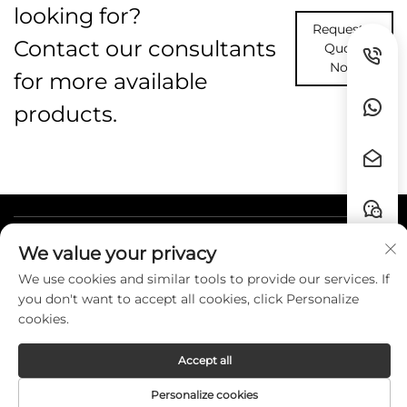
looking for?
Request A
Contact our consultants
Quote
Now
for more available
products.
Быстрые ссылки
We value your privacy
We use cookies and similar tools to provide our services. If
КОНТАКТЫ
you don't want to accept all cookies, click Personalize
cookies.
Accept all
Copyright © Guangzhou HZW Enterprise
Co.,Ltd. All Rights Reserved. -
Privacy Policy
Personalize cookies