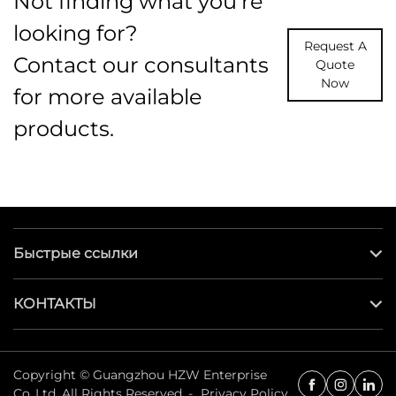
Not finding what you're
looking for?
Request A
Contact our consultants
Quote
Now
for more available
products.
Быстрые ссылки
КОНТАКТЫ
Copyright © Guangzhou HZW Enterprise
Co.,Ltd. All Rights Reserved. -
Privacy Policy