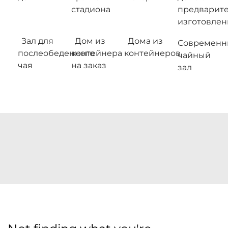
стадиона
предварит
изготовле
Зал для
Дом из
Дома из
Современн
послеобеденного
контейнера
контейнеров
чайный
чая
на заказ
зал