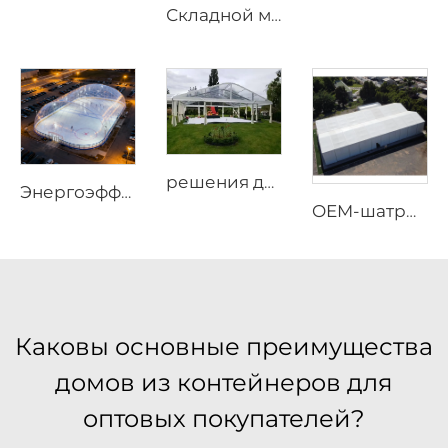
Складной мобильный стальной кабинет | Контейнер длиной 20 футов для быстрой сборки и складывания, используемый в качестве мобильного офиса и жилых помещений на строительных площадках
решения для свадебного маркиза на 100–110 гостей | Белый алюминиевый тент для мероприятий с прозрачными панорамными вставками для роскошных банкетов
Энергоэффективная воздушная купольная конструкция | Профессиональная всепогодная ограждающая конструкция для спортивных объектов
OEM-шатры для мероприятий с нанесением логотипа | Быстросборные модульные конструкции для крупномасштабных открытых праздников и фестивалей
Каковы основные преимущества
домов из контейнеров для
оптовых покупателей?