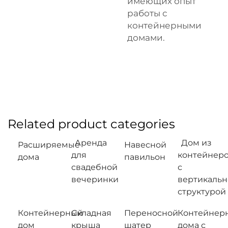
имеющих опыт
работы с
контейнерными
домами.
Related product categories
Аренда
Дом из
Расширяемые
Навесной
для
контейнер
дома
павильон
свадебной
с
вечеринки
вертикальн
структурой
Контейнерный
Складная
Переносной
Контейнер
дом
крыша
шатер
дома с