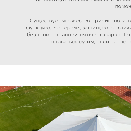
помож
Существует множество причин, по ко
функцию: во-первых, защищают от стих
без тени — становится очень жарко! Те
оставаться сухим, если начнёт