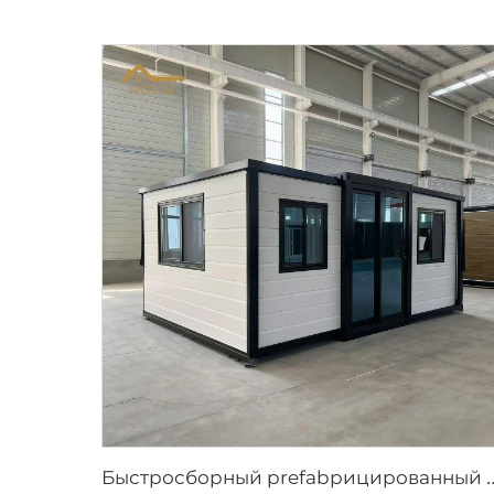
ыстросборный prefabрицированный дом длиной 20 футов | П