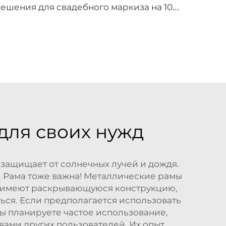
р
ешения для свадебного маркиза на 100–110 гостей | Белый алюминиевый тент для мероприятий с прозрачными панорамными вставками для роскошных банкетов
для своих нужд
защищает от солнечных лучей и дождя.
. Рама тоже важна! Металлические рамы
сы имеют раскрывающуюся конструкцию,
аться. Если предполагается использовать
ы планируете частое использование,
ывами других пользователей. Их опыт