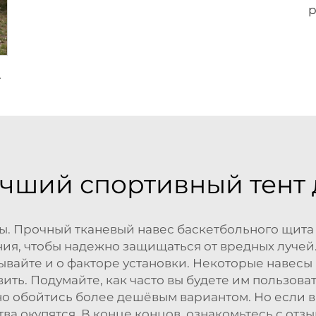
М
ольшой вместимости
учший спортивный тент 
ы. Прочный тканевый навес баскетбольного щита 
ия, чтобы надежно защищаться от вредных лучей
бывайте и о факторе установки. Некоторые наве
вить. Подумайте, как часто вы будете им пользов
но обойтись более дешёвым вариантом. Но если в
ва окупятся. В конце концов, ознакомьтесь с отз