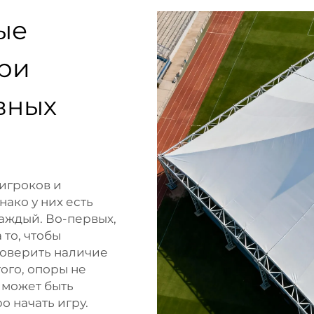
ые
ри
вных
игроков и
ако у них есть
аждый. Во-первых,
 то, чтобы
роверить наличие
ого, опоры не
о может быть
о начать игру.