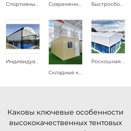
Спортивные шатры на заказ по заводским ценам | Быстросборные бадминтонные залы на алюминиевом каркасе для коммерческих объектов
Современный prefabрицированный дом с 3 спальнями | Расширяемый жилой контейнерный дом длиной 20 футов для устойчивого образа жизни
Быстросборный prefabрицированный дом длиной 20 футов | Портативное мобильное жилое решение с 3 спальнями
Индивидуальный модульный открытый падел-теннисный корт с крышей | Портативное дождезащитное сооружение для падел-тенниса для роскошных курортов и спортивных центров
Роскошная панорамная алюминиевая крыша для площадки для падела | Индивидуальный модульный наружный спортивный навес для проектов премиальных теннисных клубов
Складные контейнерные решения длиной 20 футов | Модульный прочный металлический дом для строительных офисов и промышленных складских проектов
Каковы ключевые особенности
высококачественных тентовых