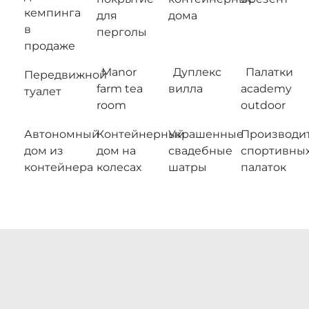
кемпинга
для
дома
в
перголы
продаже
Manor
Дуплекс
Палатки
Передвижной
farm tea
вилла
academy
туалет
room
outdoor
Автономный
Контейнерный
Украшенные
Производи
дом из
дом на
свадебные
спортивны
контейнера
колесах
шатры
палаток