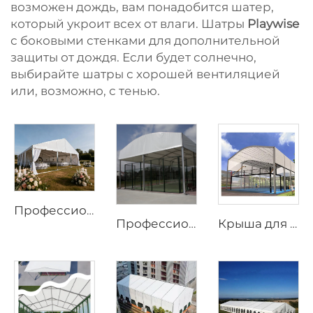
возможен дождь, вам понадобится шатер,
который укроит всех от влаги. Шатры
Playwise
с боковыми стенками для дополнительной
защиты от дождя. Если будет солнечно,
выбирайте шатры с хорошей вентиляцией
или, возможно, с тенью.
Профессиональный свадебный шатёр-маркиз | Коммерческая конструкция для мероприятий премиум-класса
Профессиональная конструкция падел-корта из стали и стекла | Водонепроницаемый наружный спортивный тент с теневым клапаном для теннисных объектов
Крыша для площадки для падел-тенниса по заводским ценам, изготавливаемая на заказ | Быстросборный алюминиевый навес для развития открытых спортивных площадок