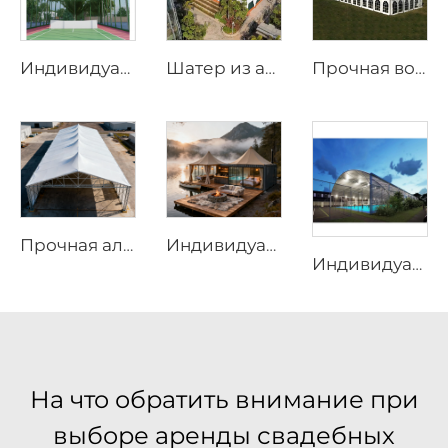
Индивидуальные панорамные решения для падел-кортов со стеклянными стенами | Спортивные навесы из стали и алюминия с теневыми клапанами для проектов круглогодичного использования
Шатер из алюминия для круглогодичного использования | Коммерческий бескаркасный навес для открытых свадебных приемов и выставок
Прочная водонепроницаемая уличная палатка размером 25 м × 40 м | Устойчивая к ветру алюминиевая каркасная конструкция для размещения на масштабных фестивальных мероприятиях
Индивидуализируемый сборно-разборный уличный шатёр | Высокопроизводительная водонепроницаемая экологичная конструкция для курортов
Прочная алюминиевая складская конструкция | Бескаркасный промышленный складской шатёр для логистики и производства
Индивидуальный модульный затеняющий навес для площадки для падела | Интегрированная алюминиевая конструкция крыши с защитным остеклением для открытых теннисных объектов
На что обратить внимание при
выборе аренды свадебных