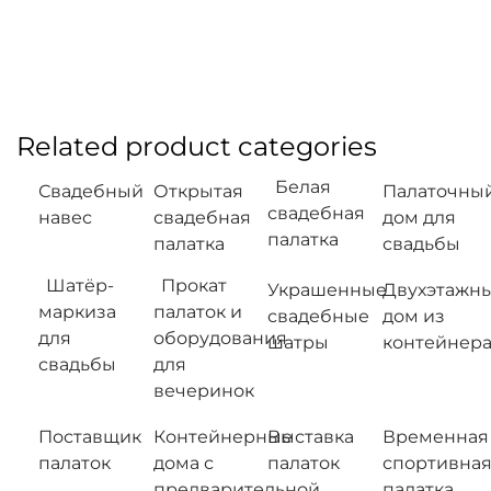
Related product categories
Белая
Свадебный
Открытая
Палаточны
свадебная
навес
свадебная
дом для
палатка
палатка
свадьбы
Шатёр-
Прокат
Украшенные
Двухэтажн
маркиза
палаток и
свадебные
дом из
для
оборудования
шатры
контейнер
свадьбы
для
вечеринок
Поставщик
Контейнерные
Выставка
Временная
палаток
дома с
палаток
спортивна
предварительной
палатка