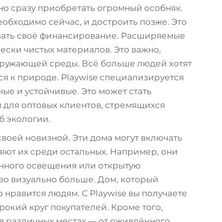
но сразу приобретать огромный особняк.
необходимо сейчас, и достроить позже. Это
вать своё финансирование. Расширяемые
чески чистых материалов. Это важно,
окружающей среды. Всё больше людей хотят
ся к природе. Playwise специализируется
ые и устойчивые. Это может стать
для оптовых клиентов, стремящихся
б экологии.
оей новизной. Эти дома могут включать
ют их среди остальных. Например, они
енного освещения или открытую
во визуально больше. Дом, который
 нравится людям. С Playwise вы получаете
окий круг покупателей. Кроме того,
в различных местах — от оживлённого