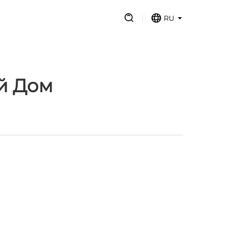
RU
й Дом