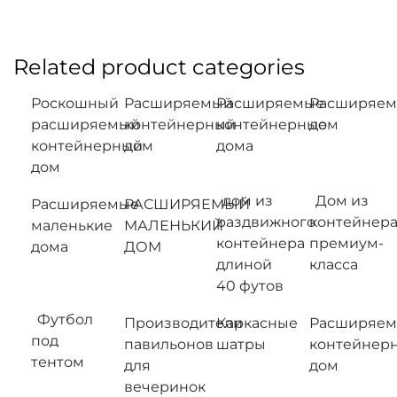
Related product categories
Роскошный
Расширяемый
Расширяемые
Расширяе
расширяемый
контейнерный
контейнерные
дом
контейнерный
дом
дома
дом
дом из
Дом из
Расширяемые
РАСШИРЯЕМЫЙ
раздвижного
контейнер
маленькие
МАЛЕНЬКИЙ
контейнера
премиум-
дома
ДОМ
длиной
класса
40 футов
Футбол
Производители
Каркасные
Расширяе
под
павильонов
шатры
контейнер
тентом
для
дом
вечеринок