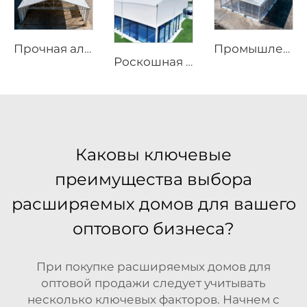
Промышленная алюминиевая складская конструкция | Решение для крупнопролётного постоянного и временного хранения
Прочная алюминиевая складская конструкция | Бескаркасный промышленный складской шатёр для логистики и производства
Роскошная панорамная алюминиевая крыша для площадки для падела | Индивидуальный модульный наружный спортивный навес для проектов премиальных теннисных клубов
Каковы ключевые
преимущества выбора
расширяемых домов для вашего
оптового бизнеса?
При покупке расширяемых домов для
оптовой продажи следует учитывать
несколько ключевых факторов. Начнем с