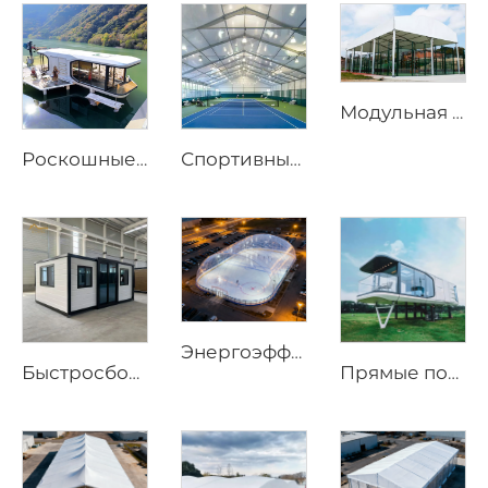
Модульная система затенения для площадок для падела | Прочная панорамная спортивная ограждающая конструкция для круглогодичных тренировок
Роскошные решения для капсульных отелей для курортных проектов | Индивидуальные мобильные мини-дома для высококлассного глэмпинга и экотуристических объектов размещения
Спортивные шатры на заказ по заводским ценам | Быстросборные бадминтонные залы на алюминиевом каркасе для коммерческих объектов
Энергоэффективная воздушная купольная конструкция | Профессиональная всепогодная ограждающая конструкция для спортивных объектов
Быстросборный prefabрицированный дом длиной 20 футов | Портативное мобильное жилое решение с 3 спальнями
Прямые поставки с фабрики, водонепроницаемые тенты для улицы, дома с жесткой оболочкой, роскошный отель-палатка, дом