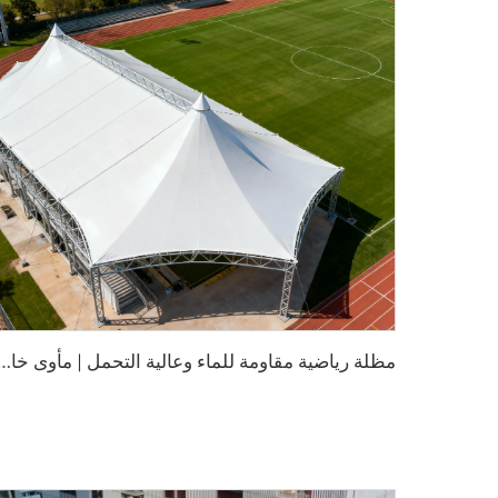
م
ظلة رياضية مقاومة للماء وعالية التحمل | مأوى خارجي واسع النطاق للف