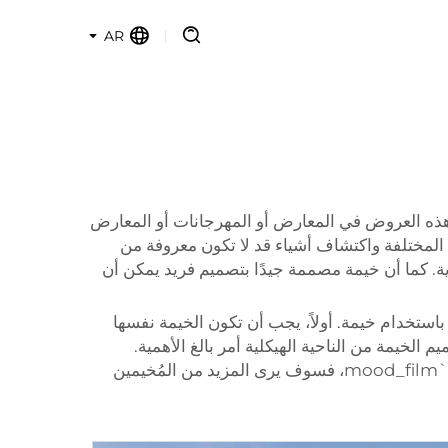
AR
م هذه العروض في المعارض أو المهرجانات أو المعارض
 المختلفة واكتشاف أشياء قد لا تكون معروفة من
حتملين وتعزيز علامتها التجارية. كما أن خيمة مصممة جيدًا بتصميم فريد يمكن أن
باستخدام خيمة. أولاً، يجب أن تكون الخيمة نفسها
 الخيمة من الناحية الهيكلية أمر بالغ الأهمية.
فالناس مهيئون للانجذاب إلى الألوان الزاهية والتصاميم الفريدة. فإذا قمت بتعليق لافتات كبيرة على خيمتك تحمل شعار mood_film`a، فسوف يرى المزيد من المُخيمين