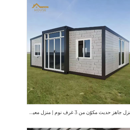
م
نزل جاهز حديث مكوّن من 3 غرف نوم | منزل معيشي قابل للتوسيع بطول 20 قدمًا في حاوية لأسلوب حياة مستدام