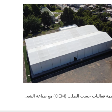
خ
يمة فعاليات حسب الطلب (OEM) مع طباعة الشعار | هيكل وحداتي قابل للتجميع السريع لمواقع الحفلات والمهرجانات الخارجية الكبيرة