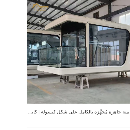
ك
ابينة جاهزة مُجهَّزة بالكامل على شكل كبسولة | كابينة غرفة فندقية عصرية قابلة للنشر السريع