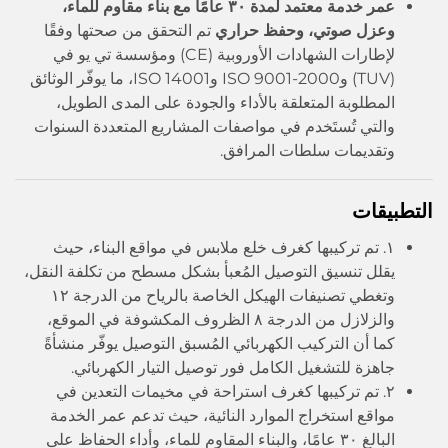
عمر خدمة معتمد لمدة ٣٠ عامًا مع بناء مقاوم للماء،
وعزل صوتي، وحفظ حراري
تم التحقق من صحتها وفقًا
لإطارات الشهادات الأوروبية (CE) ومؤسسة تي يو في
(TUV) وISO 9001-2000 وISO 14001، ما يوفّر الوثائق
المطلوبة المتعلقة بالأداء والجودة على المدى الطويل،
والتي تُستَخدم في مواصفات المشاريع المتعددة السنوات
وتقديمات سلطات المرافق.
التطبيقات
١. تم تركيبها كغرف خلع ملابس في مواقع البناء، حيث
يقلل تنسيق التوصيل المُعبأ بشكل مسطح من تكلفة النقل،
وتغطي تصنيفات الهيكل الخاصة بالرياح من الدرجة ١٢
والزلازل من الدرجة ٨ الظروف المكشوفة في الموقع،
كما أن التركيب الكهربائي المُسبق التوصيل يوفّر منشأةً
جاهزة للتشغيل الكامل فور توصيل التيار الكهربائي.
٢. تم تركيبها كغرف استراحة في مخيمات التعدين في
مواقع استخراج الموارد النائية، حيث تدعم عمر الخدمة
البالغ ٣٠ عامًا، والبناء المقاوم للماء، وأداء الحفاظ على