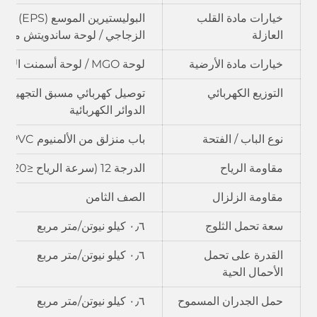
خيارات مادة القلب
البوليست
العازلة
الزجاجي / لوحة ساندويتش من البول
خيارات مادة الأرضية
لوحة MGO / لوحة أسمنت الألياف / لوحة PVC
التوزيع الكهربائي
توصيل كهربائي مسبق التجهيز؛ مع
الدوائر الكهربائية
نوع الباب / الفتحة
باب منزلق من الألمنيوم PVC مع شريط أمان
مقاومة الرياح
الدرجة 12 (سرعة الرياح ≤120 كم/ساعة)
مقاومة الزلزال
الصف الثامن
سعة تحمل الثلوج
٠٫٦ كيلو نيوتن/متر مربع
القدرة على تحمل
٠٫٦ كيلو نيوتن/متر مربع
الأحمال الحية
حمل الجدران المسموح
٠٫٦ كيلو نيوتن/متر مربع