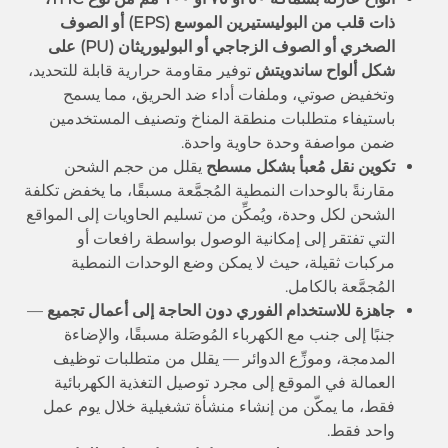
ذات قلب من البوليستيرين الموسع (EPS) أو الصوف
الصخري أو الصوف الزجاجي أو البوليوريثان (PU) على
شكل ألواح ساندويتش
توفير مقاومة حرارية قابلة للتحديد،
وتخفيض صوتي، وملفات أداء ضد الحريق، مما يسمح
باستيفاء متطلبات منطقة المناخ وتصنيف المستخدمين
ضمن مواصفة وحدة حاوية واحدة.
تكوين نقل مُعبأ بشكل مسطح
يقلل من حجم الشحن
مقارنةً بالوحدات النمطية المُجمَّعة مسبقًا، ما يخفض تكلفة
الشحن لكل وحدة، ويُمكِّن من تسليم الحاويات إلى المواقع
التي تفتقر إلى إمكانية الوصول بواسطة رافعات أو
مركبات ثقيلة، حيث لا يمكن وضع الوحدات النمطية
المُجمَّعة بالكامل.
جاهزة للاستخدام الفوري دون الحاجة إلى أعمال تجميع
—
جنبًا إلى جنب مع الكهرباء المُوصَلة مسبقًا، والإضاءة
المدمجة، وموزِّع الدوائر — يقلل من متطلبات توظيف
العمالة في الموقع إلى مجرد توصيل التغذية الكهربائية
فقط، ما يمكّن من إنشاء منشأة تشغيلية خلال يوم عمل
واحد فقط.