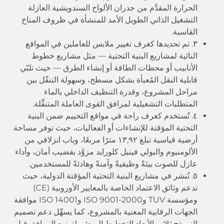
الحرارة المقدَّم من جدران الألواح السندويشية العازلة
التشغيل الذاتي الطويل الأمد للمنشأة في ظروف المناخ
القاسية.
٣. تم تحديدها كغرف تغيير ملابس للعاملين في المواقع
النائية لمشاريع البنية التحتية — مثل مشاريع خطوط
الأنابيب أو محطات الطاقة أو إنشاء الطرق — حيث تلبّي
قابلية النقل المُعبأة بشكل مسطح، وسهولة التنقّل بين
مراحل المشروع، وقدرة التنظيف الداخلي بالماء
المتطلبات التشغيلية لمرافق القوى العاملة المتنقِّلة.
٤. تُستخدم كغرف راحة في مواقع التخييم ضمن البنية
التحتية المؤقتة للإنشاءات أو الفعاليات، حيث توفر مساحة
أرضية قياسية تبلغ ١٣,٩٢ مترًا مربعًا، وباب انزلاقي من
الألومنيوم والبولي فينيل كلورايد مزوَّد بقضيب أمان، وأداء
عازل للصوت بيئةً وظيفيةً وآمنةً وهادئةً للمستخدمين.
٥. تُنشر في مشاريع البنية التحتية المؤقتة الدولية، حيث
تدعم وثائق الاعتماد الخاصة بالمعايير الأوروبية (CE)
ومؤسسة TUV وISO 9001-2000 وISO 14001 موافقة
الجهات الرقابية المعنية بالمشروع، كما يسهِّل دعم تصميم
النموذج ثلاثي الأبعاد التخطيط المبدئي لتوزيع المرافق قبل