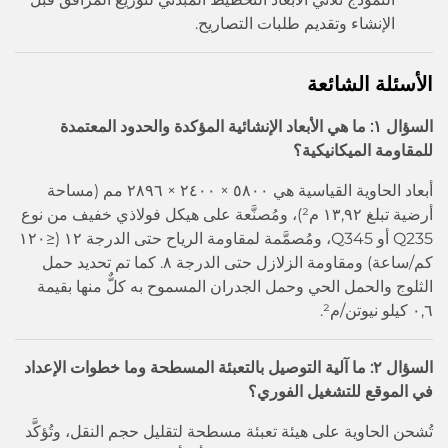
الإنشاء وتقديم طلبات التصاريح.
الأسئلة الشائعة
السؤال ١: ما هي الأبعاد الإنشائية المؤكدة والحدود المعتمدة
للمقاومة الميكانيكية؟
أبعاد الحاوية القياسية هي ٥٨٠٠ × ٢٤٠٠ × ٢٨٩٦ مم (مساحة
أرضية تبلغ ١٣,٩٢ م²)، ومُصنَّعة على هيكل فولاذي خفيف من نوع
Q235 أو Q345، ومُصمَّمة لمقاومة الرياح حتى الدرجة ١٢ (≤١٢٠
كم/ساعة) ومقاومة الزلازل حتى الدرجة ٨. كما تم تحديد حمل
الثلوج والحمل الحي وحمل الجدران المسموح به كلٌّ منها بقيمة
٠,٦ كيلو نيوتن/م².
السؤال ٢: ما آلية التوصيل بالتعبئة المسطحة وما خطوات الإعداد
في الموقع للتشغيل الفوري؟
تُشحن الحاوية على هيئة تعبئة مسطحة لتقليل حجم النقل، وتُؤكَّد