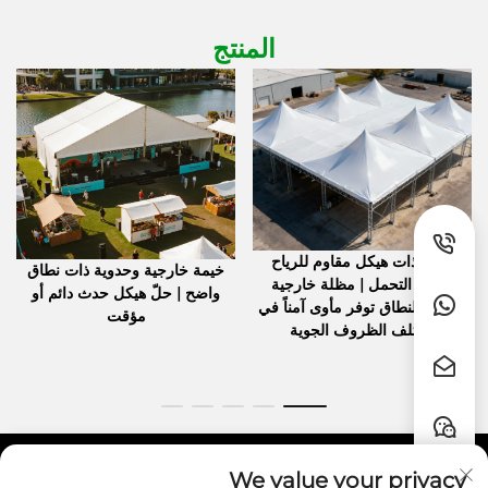
المنتج
خيمة ذات هيكل مقاوم للرياح
خيمة خارجية وحدوية ذات نطاق
وعالية التحمل | مظلة خارجية
واضح | حلّ هيكل حدث دائم أو
واسعة النطاق توفر مأوى آمناً في
مؤقت
مختلف الظروف الجوية
We value your privacy