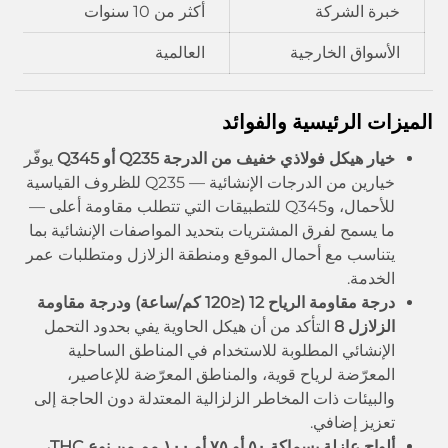
خبرة الشركة
أكثر من 10 سنوات
الأسواق الخارجية
العالمية
الميزات الرئيسية والفوائد
خيار هيكل فولاذي خفيف من الدرجة Q235 أو Q345
يوفّر
خيارين من الدرجات الإنشائية — Q235 للظروف القياسية
للأحمال، وQ345 للتطبيقات التي تتطلب مقاومة أعلى —
ما يسمح لفرق المشتريات بتحديد المواصفات الإنشائية بما
يتناسب مع أحمال الموقع ومنطقة الزلازل ومتطلبات عمر
الخدمة.
درجة مقاومة الرياح 12 (≤120 كم/ساعة) ودرجة مقاومة
الزلازل 8
التأكد من أن هيكل الحاوية يفي بحدود التحمل
الإنشائي المطلوبة للاستخدام في المناطق الساحلية
المعرّضة لرياح قوية، والمناطق المعرّضة للإعاصير،
والبيئات ذات المخاطر الزلزالية المعتدلة دون الحاجة إلى
تعزيز إضافي.
ألواح عازلة بسماكة ٥٠ أو ٧٥ أو ١٠٠ مم من نوع THC،