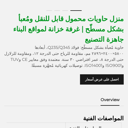
منزل حاويات محمول قابل للنقل ومُعبأ
بشكل مسطّح | غرفة خزانة لمواقع البناء
جاهزة التصنيع
حاوية مُعبأة بشكل مسطّح: فولاذ Q235/Q345، أبعادها
٥٨٠٠×٢٤٠٠×٢٨٩٦ مم، مقاومة للرياح حتى الدرجة ١٢، ومقاومة للزلازل
حتى الدرجة ٨، عمر افتراضي ٣٠ سنة. معتمدة وفق معايير CE وTUV
وISO9001 وISO14001. توصيلات كهربائية مُجهَّزة مسبقًا.
احصل على عرض أسعار
Overview
المواصفات الفنية