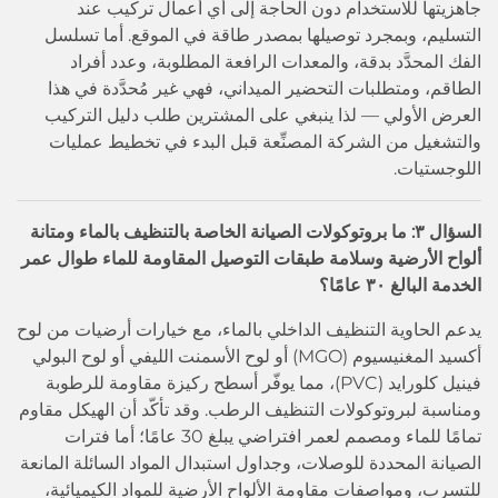
جاهزيتها للاستخدام دون الحاجة إلى أي أعمال تركيب عند
التسليم، وبمجرد توصيلها بمصدر طاقة في الموقع. أما تسلسل
الفك المحدَّد بدقة، والمعدات الرافعة المطلوبة، وعدد أفراد
الطاقم، ومتطلبات التحضير الميداني، فهي غير مُحدَّدة في هذا
العرض الأولي — لذا ينبغي على المشترين طلب دليل التركيب
والتشغيل من الشركة المصنِّعة قبل البدء في تخطيط عمليات
اللوجستيات.
السؤال ٣: ما بروتوكولات الصيانة الخاصة بالتنظيف بالماء ومتانة
ألواح الأرضية وسلامة طبقات التوصيل المقاومة للماء طوال عمر
الخدمة البالغ ٣٠ عامًا؟
يدعم الحاوية التنظيف الداخلي بالماء، مع خيارات أرضيات من لوح
أكسيد المغنيسيوم (MGO) أو لوح الأسمنت الليفي أو لوح البولي
فينيل كلورايد (PVC)، مما يوفّر أسطح ركيزة مقاومة للرطوبة
ومناسبة لبروتوكولات التنظيف الرطب. وقد تأكّد أن الهيكل مقاوم
تمامًا للماء ومصمم لعمر افتراضي يبلغ 30 عامًا؛ أما فترات
الصيانة المحددة للوصلات، وجداول استبدال المواد السائلة المانعة
للتسرب، ومواصفات مقاومة الألواح الأرضية للمواد الكيميائية،