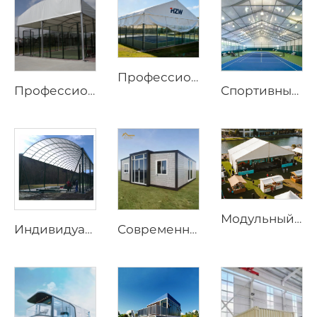
Профессиональное решение для кровли спортивных площадок | Промышленный алюминиевый навес для арены
Профессиональная конструкция падел-корта из стали и стекла | Водонепроницаемый наружный спортивный тент с теневым клапаном для теннисных объектов
Спортивные шатры на заказ по заводским ценам | Быстросборные бадминтонные залы на алюминиевом каркасе для коммерческих объектов
Модульный бескаркасный открытый шатёр | Решение для постоянных и временных событийных сооружений
Индивидуальные крыши для падел-кортов из стали и стекла | Ветрозащитные алюминиевые конструкции с теневыми клапанами для открытых спортивных сооружений
Современный prefabрицированный дом с 3 спальнями | Расширяемый жилой контейнерный дом длиной 20 футов для устойчивого образа жизни