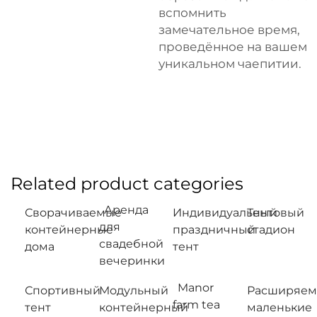
вспомнить
замечательное время,
проведённое на вашем
уникальном чаепитии.
Related product categories
Аренда
Сворачиваемые
Индивидуальный
Тентовый
для
контейнерные
праздничный
стадион
свадебной
дома
тент
вечеринки
Manor
Спортивный
Модульный
Расширяе
farm tea
тент
контейнерный
маленькие