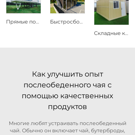
Прямые поставки с фабрики, водонепроницаемые тенты для улицы, дома с жесткой оболочкой, роскошный отель-палатка, дом
Быстросборный модульный контейнерный дом | Складной портативный жилой модуль для жилого использования
Складные контейнерные решения длиной 20 футов | Модульный прочный металлический дом для строительных офисов и промышленных складских проектов
Как улучшить опыт
послеобеденного чая с
помощью качественных
продуктов
Многие любят устраивать послеобеденный
чай. Обычно он включает чай, бутерброды,