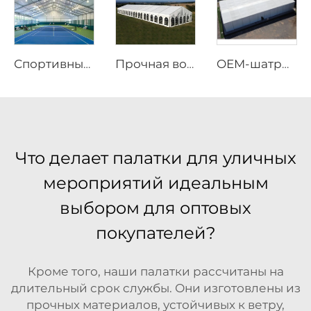
Спортивные шатры на заказ по заводским ценам | Быстросборные бадминтонные залы на алюминиевом каркасе для коммерческих объектов
Прочная водонепроницаемая уличная палатка размером 25 м × 40 м | Устойчивая к ветру алюминиевая каркасная конструкция для размещения на масштабных фестивальных мероприятиях
OEM-шатры для мероприятий с нанесением логотипа | Быстросборные модульные конструкции для крупномасштабных открытых праздников и фестивалей
Что делает палатки для уличных
мероприятий идеальным
выбором для оптовых
покупателей?
Кроме того, наши палатки рассчитаны на
длительный срок службы. Они изготовлены из
прочных материалов, устойчивых к ветру,