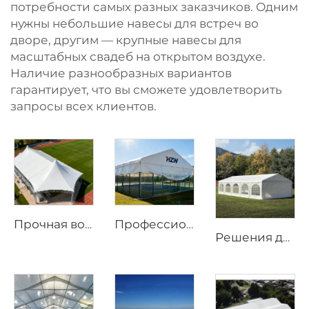
потребности самых разных заказчиков. Одним
нужны небольшие навесы для встреч во
дворе, другим — крупные навесы для
масштабных свадеб на открытом воздухе.
Наличие разнообразных вариантов
гарантирует, что вы сможете удовлетворить
запросы всех клиентов.
Прочная водонепроницаемая спортивная тентовая конструкция | Большая уличная навесная конструкция для мероприятий с возможностью нанесения индивидуального логотипа
Профессиональное решение для кровли спортивных площадок | Промышленный алюминиевый навес для арены
Решения для роскошных мероприятий: шатры для свадеб и объектов гостиничного бизнеса | Крупногабаритные сборные банкетные залы для открытых курортов