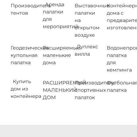
Аренда
Производитель
Выставочные
Контейнер
палатки
тентов
палатки
дома с
для
на
предварит
мероприятий
открытом
изготовле
воздухе
Дуплекс
Геодезическая
Расширяемые
Водонепро
вилла
купольная
маленькие
палатка
палатка
дома
для
кемпинга
Купить
РАСШИРЯЕМЫЙ
Производитель
Футбольна
дом из
МАЛЕНЬКИЙ
спортивных
палатка
контейнера
ДОМ
палаток