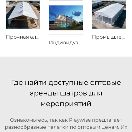
Промышленная алюминиевая складская конструкция | Решение для крупнопролётного постоянного и временного хранения
Прочная алюминиевая складская конструкция | Бескаркасный промышленный складской шатёр для логистики и производства
Индивидуальный модульный затеняющий навес для площадки для падела | Интегрированная алюминиевая конструкция крыши с защитным остеклением для открытых теннисных объектов
Где найти доступные оптовые
аренды шатров для
мероприятий
Ознакомьтесь, так как Playwise предлагает
разнообразные палатки по оптовым ценам. Их