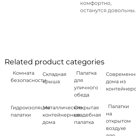
комфортно,
останутся довольны.
Related product categories
Комната
Палатка
Складная
Современн
безопасности
для
крыша
дома из
уличного
контейнер
обеда
Палатки
Гидроизоляция
Металлические
Открытая
на
палатки
контейнерные
свадебная
открытом
дома
палатка
воздухе
для