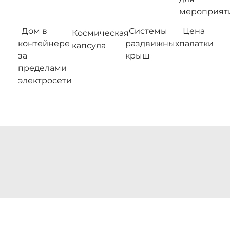
мероприят
Дом в
Системы
Цена
Космическая
контейнере
раздвижных
палатки
капсула
за
крыш
пределами
электросети