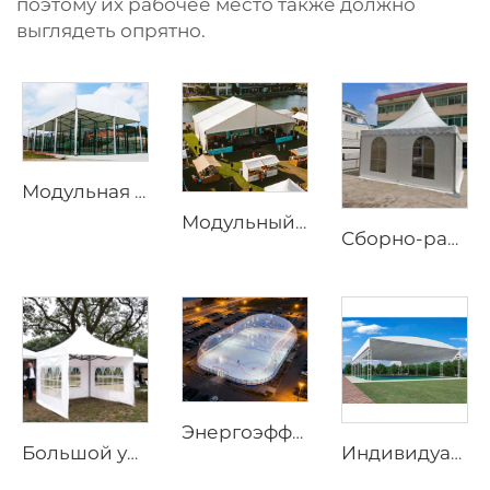
поэтому их рабочее место также должно
выглядеть опрятно.
Модульная система затенения для площадок для падела | Прочная панорамная спортивная ограждающая конструкция для круглогодичных тренировок
Модульный бескаркасный открытый шатёр | Решение для постоянных и временных событийных сооружений
Сборно-разборный мобильный навес для выставочных площадок | Быстросборный портативный тент с алюминиевым трубчатым каркасом для торговых выставок
Энергоэффективная воздушная купольная конструкция | Профессиональная всепогодная ограждающая конструкция для спортивных объектов
Большой уличный шатёр для мероприятий | Водонепроницаемая конструкция с алюминиевым каркасом для коммерческого использования
Индивидуальный электрический раздвижной тент | Прочное моторизованное ПВХ-навесное оборудование для строительства многоцелевых спортивных площадок