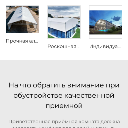
Прочная алюминиевая складская конструкция | Бескаркасный промышленный складской шатёр для логистики и производства
Роскошная панорамная алюминиевая крыша для площадки для падела | Индивидуальный модульный наружный спортивный навес для проектов премиальных теннисных клубов
Индивидуальный модульный затеняющий навес для площадки для падела | Интегрированная алюминиевая конструкция крыши с защитным остеклением для открытых теннисных объектов
На что обратить внимание при
обустройстве качественной
приемной
Приветственная приёмная комната должна